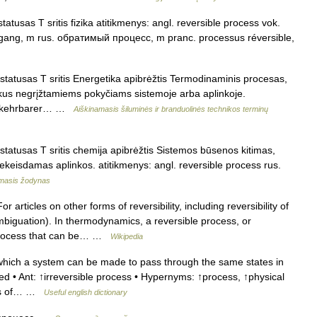
tusas T sritis fizika atitikmenys: angl. reversible process vok.
rgang, m rus. обратимый процесс, m pranc. processus réversible,
tatusas T sritis Energetika apibrėžtis Termodinaminis procesas,
vykus negrįžtamiems pokyčiams sistemoje arba aplinkoje.
. umkehrbarer… …
Aiškinamasis šiluminės ir branduolinės technikos terminų
tatusas T sritis chemija apibrėžtis Sistemos būsenos kitimas,
a, nekeisdamas aplinkos. atitikmenys: angl. reversible process rus.
amasis žodynas
r articles on other forms of reversibility, including reversibility of
mbiguation). In thermodynamics, a reversible process, or
 a process that can be… …
Wikipedia
hich a system can be made to pass through the same states in
ed • Ant: ↑irreversible process • Hypernyms: ↑process, ↑physical
ries of… …
Useful english dictionary