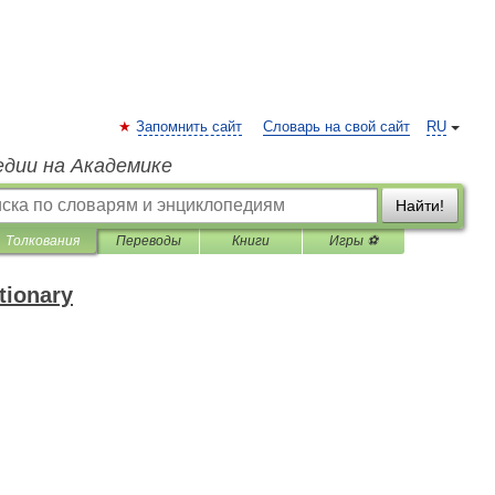
Запомнить сайт
Словарь на свой сайт
RU
едии на Академике
Найти!
Толкования
Переводы
Книги
Игры ⚽
tionary