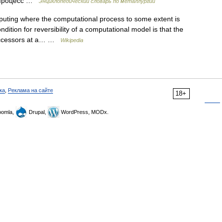
 процесс …
Энциклопедический словарь по металлургии
uting where the computational process to some extent is
ondition for reversibility of a computational model is that the
 successors at a… …
Wikipedia
ка
,
Реклама на сайте
18+
omla,
Drupal,
WordPress, MODx.