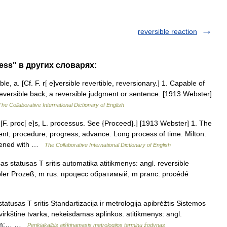
reversible reaction
cess" в других словарях:
e, a. [Cf. F. r[ e]versible revertible, reversionary.] 1. Capable of
reversible back; a reversible judgment or sentence. [1913 Webster]
The Collaborative International Dictionary of English
F. proc[ e]s, L. processus. See {Proceed}.] [1913 Webster] 1. The
nt; procedure; progress; advance. Long process of time. Milton.
idened with …
The Collaborative International Dictionary of English
 statusas T sritis automatika atitikmenys: angl. reversible
ibler Prozeß, m rus. процесс обратимый, m pranc. procédé
tusas T sritis Standartizacija ir metrologija apibrėžtis Sistemos
atvirkštine tvarka, nekeisdamas aplinkos. atitikmenys: angl.
s, m;… …
Penkiakalbis aiškinamasis metrologijos terminų žodynas