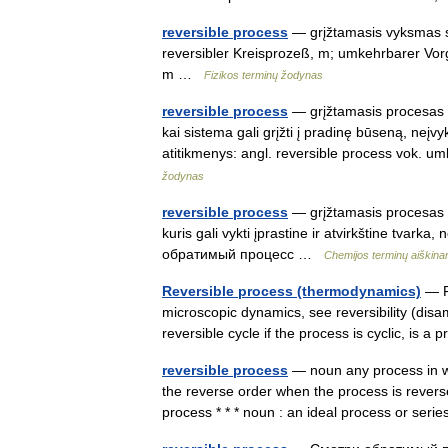
reversible process
— grįžtamasis vyksmas sta
reversibler Kreisprozeß, m; umkehrbarer Vo
m …
Fizikos terminų žodynas
reversible process
— grįžtamasis procesas s
kai sistema gali grįžti į pradinę būseną, neį
atitikmenys: angl. reversible process vok
žodynas
reversible process
— grįžtamasis procesas s
kuris gali vykti įprastine ir atvirkštine tvark
обратимый процесс …
Chemijos terminų aiškin
Reversible process (thermodynamics)
— Fo
microscopic dynamics, see reversibility (disa
reversible cycle if the process is cyclic, is
reversible process
— noun any process in w
the reverse order when the process is revers
process * * * noun : an ideal process or se