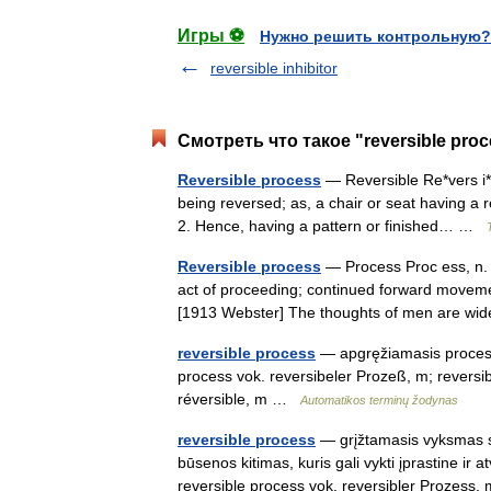
Игры ⚽
Нужно решить контрольную?
reversible inhibitor
Смотреть что такое "reversible pro
Reversible process
— Reversible Re*vers i*bl
being reversed; as, a chair or seat having a 
2. Hence, having a pattern or finished… …
Reversible process
— Process Proc ess, n. [
act of proceeding; continued forward moveme
[1913 Webster] The thoughts of men are w
reversible process
— apgręžiamasis procesas
process vok. reversibeler Prozeß, m; revers
réversible, m …
Automatikos terminų žodynas
reversible process
— grįžtamasis vyksmas sta
būsenos kitimas, kuris gali vykti įprastine ir 
reversible process vok. reversibler Prozes