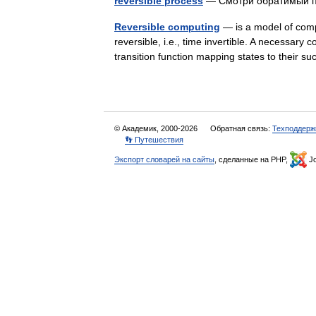
reversible process
— Смотри обратимый
Reversible computing
— is a model of comp
reversible, i.e., time invertible. A necessary c
transition function mapping states to their
© Академик, 2000-2026
Обратная связь:
Техподдерж
👣 Путешествия
Экспорт словарей на сайты
, сделанные на PHP,
Jo