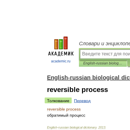
Словари и энциклоп
academic.ru
English-russian biological dictionary
English-russian biological dic
reversible process
Толкование
Перевод
reversible
process
обратимый
процесс
English
-
russian
biological
dictionary
.
2013
.